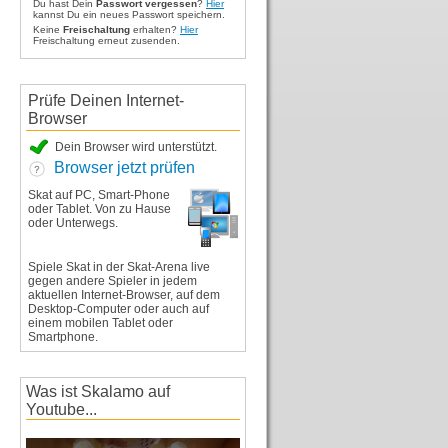
Du hast Dein
Passwort vergessen
?
Hier
kannst Du ein neues Passwort speichern.
Keine
Freischaltung
erhalten?
Hier
Freischaltung erneut zusenden.
Prüfe Deinen Internet-
Browser
Dein Browser wird unterstützt.
Browser jetzt prüfen
Skat auf PC, Smart-Phone
oder Tablet. Von zu Hause
oder Unterwegs.
Spiele Skat in der Skat-Arena live
gegen andere Spieler in jedem
aktuellen Internet-Browser, auf dem
Desktop-Computer oder auch auf
einem mobilen Tablet oder
Smartphone.
Was ist Skalamo auf
Youtube...