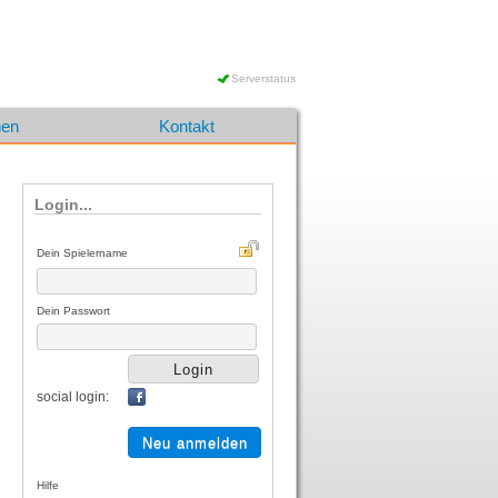
Serverstatus
nen
Kontakt
Login...
Dein Spielername
Dein Passwort
social login:
Neu anmelden
Hilfe