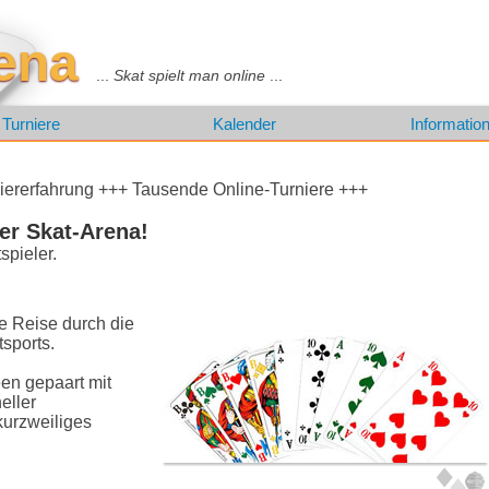
rena
...
Skat spielt man online
...
Turniere
Kalender
Informatio
iererfahrung +++ Tausende Online-Turniere +++
er Skat-Arena!
spieler.
e Reise durch die
sports.
een gepaart mit
eller
kurzweiliges