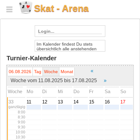
Skat - Arena
Login...
Im Kalender findest Du stets
Dein Spielername
übersichtlich alle anstehenden
Termine der Skat-Arena.
Turnier-Kalender
Durch Klick auf den einzelenen
Dein Passwort
Termin erfährst Du die
Einzelheiten.
«
06.08.2026
Tag
Woche
Monat
Die Anmeldung zu den Turnieren
Woche vom 11.08.2025 bis 17.08.2025
»
erfolgt direkt in der Lobby der
social login:
Skat-Arena.
Woche
Mo
Di
Mi
Do
Fr
Sa
So
Neu anmelden
33
11
12
13
14
15
16
17
ganztägig
Hilfe
8:00
Du hast Dein
Passwort vergessen
?
Hier
8:30
kannst Du ein neues Passwort speichern.
9:00
Keine
Freischaltung
erhalten?
Hier
Freischaltung erneut zusenden.
9:30
10:00
10:30