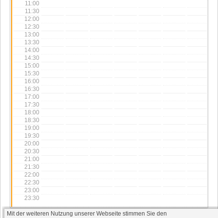
11:00
11:30
12:00
12:30
13:00
13:30
14:00
14:30
15:00
15:30
16:00
16:30
17:00
17:30
18:00
18:30
19:00
19:30
20:00
20:30
21:00
21:30
22:00
22:30
23:00
23:30
Mit der weiteren Nutzung unserer Webseite stimmen Sie den