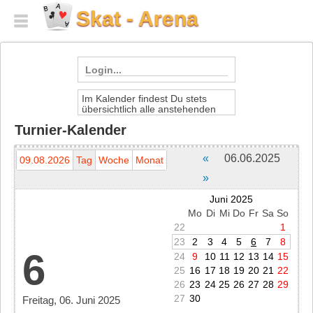
Skat - Arena
Login...
Im Kalender findest Du stets
Dein Spielername
übersichtlich alle anstehenden
Termine der Skat-Arena.
Turnier-Kalender
Durch Klick auf den einzelenen
Dein Passwort
Termin erfährst Du die
Einzelheiten.
«
06.06.2025
09.08.2026
Tag
Woche
Monat
Die Anmeldung zu den Turnieren
»
erfolgt direkt in der Lobby der
social login:
Skat-Arena.
Juni 2025
Mo
Di
Mi
Do
Fr
Sa
So
Neu anmelden
22
1
23
2
3
4
5
6
7
8
Hilfe
6
Du hast Dein
Passwort vergessen
?
Hier
24
9
10
11
12
13
14
15
kannst Du ein neues Passwort speichern.
25
16
17
18
19
20
21
22
Keine
Freischaltung
erhalten?
Hier
Freischaltung erneut zusenden.
26
23
24
25
26
27
28
29
27
30
Freitag, 06. Juni 2025