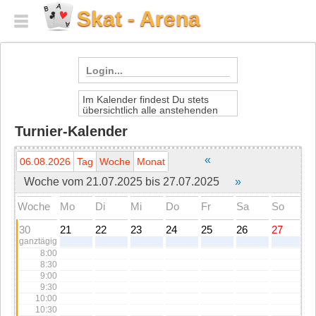
Skat - Arena
Login...
Im Kalender findest Du stets
Dein Spielername
übersichtlich alle anstehenden
Termine der Skat-Arena.
Turnier-Kalender
Durch Klick auf den einzelenen
Dein Passwort
Termin erfährst Du die
Einzelheiten.
«
06.08.2026
Tag
Woche
Monat
Die Anmeldung zu den Turnieren
Woche vom 21.07.2025 bis 27.07.2025
»
erfolgt direkt in der Lobby der
social login:
Skat-Arena.
Woche
Mo
Di
Mi
Do
Fr
Sa
So
Neu anmelden
30
21
22
23
24
25
26
27
ganztägig
Hilfe
8:00
Du hast Dein
Passwort vergessen
?
Hier
8:30
kannst Du ein neues Passwort speichern.
9:00
Keine
Freischaltung
erhalten?
Hier
Freischaltung erneut zusenden.
9:30
10:00
10:30