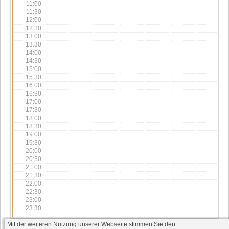
11:00
11:30
12:00
12:30
13:00
13:30
14:00
14:30
15:00
15:30
16:00
16:30
17:00
17:30
18:00
18:30
19:00
19:30
20:00
20:30
21:00
21:30
22:00
22:30
23:00
23:30
Mit der weiteren Nutzung unserer Webseite stimmen Sie den